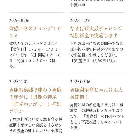
お願い申...
2026.01.06
2025.11.29
体感！冬のナマハゲ２０
なまはげ太鼓チャレンジ
２６
特別料金で実施します
体感！冬のナマハゲ２０２６
下記のお日にちの時間帯であれ
【実施日】１/２４・１/３１・
ば予約不要で体験を行えますの
２/７ 【時 間】開場１６：０
でお気軽にお越しください。
０ 開演１６：３０～ 【料
【実 施 日】 11月30日 12月...
金...
2025.11.01
2025.09.06
男鹿温泉郷で味わう男鹿
男鹿梨争奪じゃんけん大
の赤がに（男鹿の特産
会開催！
「紅ずわいがに」）宿泊
男鹿は梨の名産地！９月は「男
鹿梨」の収穫時期となっており
プラン
ます。 「男鹿梨」のPRイベント
男鹿の紅ずわいがに漁も今が最
として下記の通りミニイベント
盛期！瑞々しい食感と甘さがウ
を開...
リの男鹿の紅ずわいがにを堪能