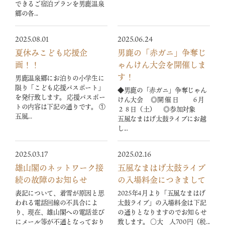
できるご宿泊プランを男鹿温泉
郷の各...
2025.08.01
2025.06.24
夏休みこども応援企
男鹿の「赤ガニ」争奪じ
画！！
ゃんけん大会を開催しま
す！
男鹿温泉郷にお泊りの小学生に
限り「こども応援パスポート」
◆男鹿の「赤ガニ」争奪じゃん
を発行致します。 応援パスポー
けん大会 ◎開 催 日 ６月
トの内容は下記の通りです。 ①
２８日（土） ◎参加対象
五風...
五風なまはげ太鼓ライブにお越
し...
2025.03.17
2025.02.16
雄山閣のネットワーク接
五風なまはげ太鼓ライブ
続の故障のお知らせ
の入場料金につきまして
表記について、着雪が原因と思
2025年4月より「五風なまはげ
われる電話回線の不具合によ
太鼓ライブ」の入場料金は下記
り、現在、雄山閣への電話並び
の通りとなりますのでお知らせ
にメール等が不通となっており
致します。 〇大 人700円（税...