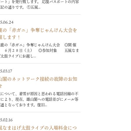
ポート」を発行致します。 応援パスポートの内容
記の通りです。 ①五風...
5.06.24
鹿の「赤ガニ」争奪じゃんけん大会を
催します！
男鹿の「赤ガニ」争奪じゃんけん大会 ◎開 催
 ６月２８日（土） ◎参加対象 五風なま
太鼓ライブにお越し...
5.03.17
山閣のネットワーク接続の故障のお知
せ
記について、着雪が原因と思われる電話回線の不
合により、現在、雄山閣への電話並びにメール等
通となっております。復旧...
5.02.16
風なまはげ太鼓ライブの入場料金につ