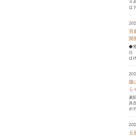
ス
は下
202
男
開
◆
日
はげ
202
雄
ら
表
具
が不
202
五