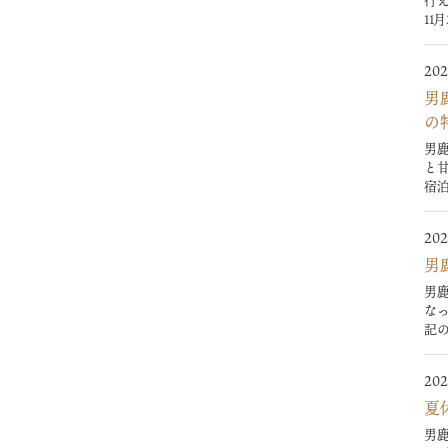
行え
11月
202
男
の
男
と
宿泊
202
男
男
なっ
記の
202
夏
男