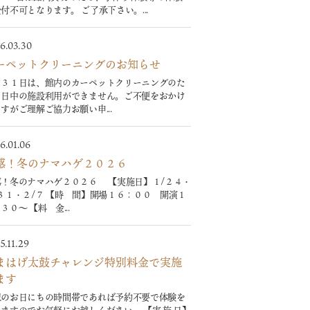
付不可となります。 ご了承下さい。...
6.03.30
ーペットクリーニングのお知らせ
月３１日は、館内のカーペットクリーニングのた
、日中の施設利用ができません。ご不便をおかけ
すがご理解ご協力お願い申...
6.01.06
感！冬のナマハゲ２０２６
感！冬のナマハゲ２０２６ 【実施日】１/２４・
３１・２/７ 【時 間】開場１６：００ 開演１
３０～ 【料 金...
5.11.29
まはげ太鼓チャレンジ特別料金で実施
ます
記のお日にちの時間帯であれば予約不要で体験を