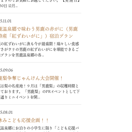
ますのでお気軽にお越しください。 【実 施 日】
30日 12月...
5.11.01
鹿温泉郷で味わう男鹿の赤がに（男鹿
特産「紅ずわいがに」）宿泊プラン
鹿の紅ずわいがに漁も今が最盛期！瑞々しい食感
甘さがウリの男鹿の紅ずわいがにを堪能できるご
プランを男鹿温泉郷の各...
5.09.06
鹿梨争奪じゃんけん大会開催！
鹿は梨の名産地！９月は「男鹿梨」の収穫時期と
ております。 「男鹿梨」のPRイベントとして下
通りミニイベントを開...
5.08.01
休みこども応援企画！！
鹿温泉郷にお泊りの小学生に限り「こども応援パ