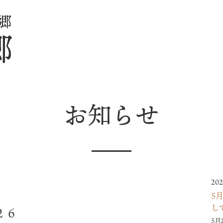
お知らせ
202
5
し
２６
5月