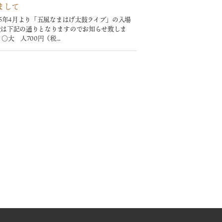
まして
25年4月より「五風なまはげ太鼓ライブ」の入場
金は下記の通りとなりますのでお知らせ致しま
 〇大 人700円（税...