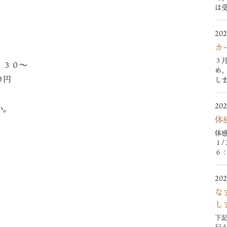
は受
202
カ
３
：３０～
め
０円
しま
202
い。
体
体
１/
６：
202
な
し
下